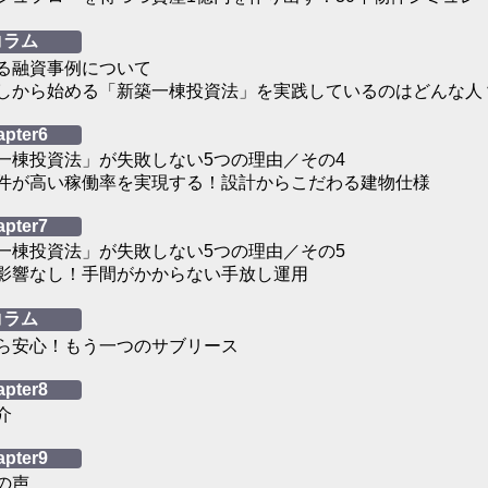
コラム
る融資事例について
しから始める「新築一棟投資法」を実践しているのはどんな人
apter6
一棟投資法」が失敗しない5つの理由／その4
件が高い稼働率を実現する！設計からこだわる建物仕様
apter7
一棟投資法」が失敗しない5つの理由／その5
影響なし！手間がかからない手放し運用
コラム
ら安心！もう一つのサブリース
apter8
介
apter9
の声