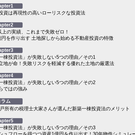
apter1
投資は再現性の高いローリスクな投資法
apter2
棟以上の実績、これまで失敗ゼロ！
億円を作り出す 土地探しから始める不動産投資の特徴
apter3
一棟投資法」が失敗しない5つの理由／その1
立地が命！失敗リスクを軽減する優れた土地の厳選法
apter4
一棟投資法」が失敗しない5つの理由／その2
らではの強み
コラム
64戸所有の税理士大家さんが選んだ新築一棟投資法のメリット
apter5
一棟投資法」が失敗しない5つの理由／その3
シュフローを得つつ資産1億円を作り出す！30年物件シミュレ