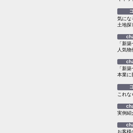
気にな
土地探
ch
「新築
人気物
ch
「新築
本業に
これな
ch
実例紹
ch
お客様