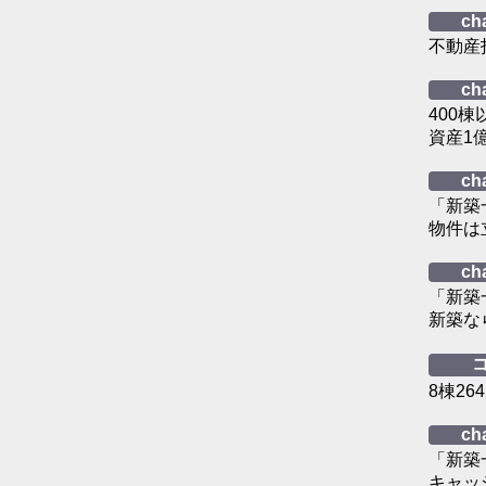
ch
不動産
ch
400
資産1
ch
「新築
物件は
ch
「新築
新築な
8棟2
ch
「新築
キャッ