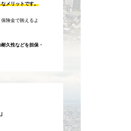
きなメリットです。
、保険金で賄えるよ
の耐久性などを担保・
」