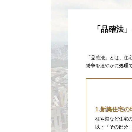
「品確法」
「品確法」とは、住
紛争を速やかに処理で
1.新築住宅
柱や梁など住宅
以下「その部分