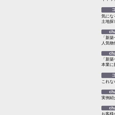
気にな
土地探
ch
「新築
人気物
ch
「新築
本業に
これな
ch
実例紹
ch
お客様