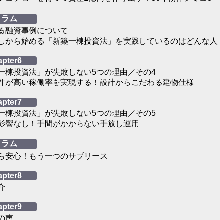
コラム
る融資事例について
しから始める「新築一棟投資法」を実践しているのはどんな人
apter6
一棟投資法」が失敗しない5つの理由／その4
件が高い稼働率を実現する！設計からこだわる建物仕様
apter7
一棟投資法」が失敗しない5つの理由／その5
影響なし！手間がかからない手放し運用
コラム
ら安心！もう一つのサブリース
apter8
介
apter9
の声