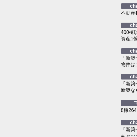
ch
不動産
ch
400
資産1
ch
「新築
物件は
ch
「新築
新築な
8棟2
ch
「新築
キャッ