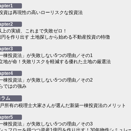
apter1
投資は再現性の高いローリスクな投資法
apter2
棟以上の実績、これまで失敗ゼロ！
億円を作り出す 土地探しから始める不動産投資の特徴
apter3
一棟投資法」が失敗しない5つの理由／その1
立地が命！失敗リスクを軽減する優れた土地の厳選法
apter4
一棟投資法」が失敗しない5つの理由／その2
らではの強み
コラム
64戸所有の税理士大家さんが選んだ新築一棟投資法のメリット
apter5
一棟投資法」が失敗しない5つの理由／その3
シュフローを得つつ資産1億円を作り出す！30年物件シミュレ