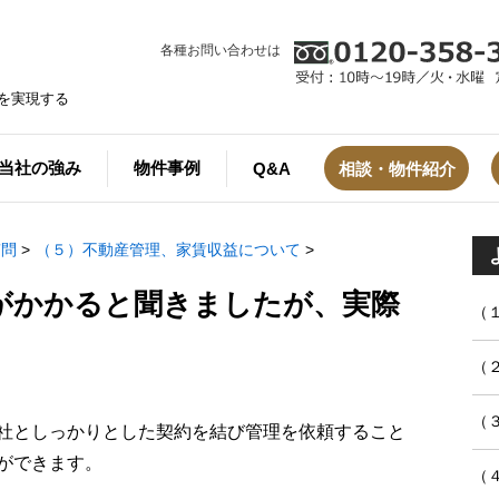
各種お問い合わせは
を実現する
当社の強み
物件事例
Q&A
相談・物件紹介
質問
>
（５）不動産管理、家賃収益について
>
がかかると聞きましたが、実際
（
（
（
社としっかりとした契約を結び管理を依頼すること
ができます。
（